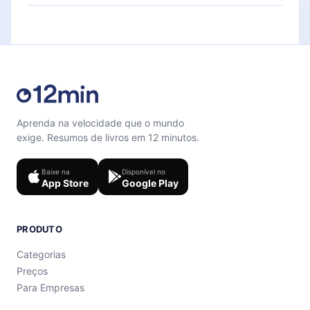
para te ajudar a fixar o conteúdo no final de cada
Sinta-se livre para entrar em contato por
microbook.
support@12min.com
.
Aprenda na velocidade que o mundo
exige. Resumos de livros em 12 minutos.
Baixe na
Disponível no
App Store
Google Play
PRODUTO
Categorias
Preços
Para Empresas