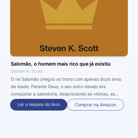
Salomão, o homem mais rico que já existiu
Steven K. Scott
O rei Salomão chegou ao trono com apenas doze anos
de idade. Perante Deus, o seu único desejo era
conquistar a sabedoria, desprezando as vitórias, as
honras, os bens e as riquezas mundanas. O nosso autor,
Ler o resumo do livro
Comprar na Amazon
Steven K. Scott, baseou-se nos ensinamentos bíblicos
para entregar “Salomão, o homem mais rico que já
existiu” ao público. Nesta obra, Scott destaca a trajetória
do personagem bíblico, atualizando seus conselhos e