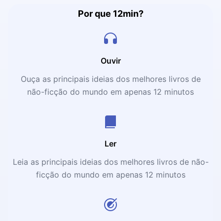
lições para o mundo contemporâneo. Assim, a trajetória
do rei Salomão é apresentada aos leitores como uma
Por que 12min?
espécie de modelo a ser seguido. Para o autor, trata-se
das leis de comportamento que regem, de modo invisível,
as nossas vidas.
Ouvir
Ouça as principais ideias dos melhores livros de
não-ficção do mundo em apenas 12 minutos
Ler
Leia as principais ideias dos melhores livros de não-
ficção do mundo em apenas 12 minutos