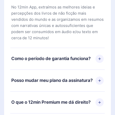
No 12min App, extraímos as melhores ideias e
percepções dos livros de não ficção mais
vendidos do mundo e as organizamos em resumos
com narrativas únicas e autossuficientes que
podem ser consumidos em áudio e/ou texto em
cerca de 12 minutos!
Como o período de garantia funciona?
Você pode baixar nosso aplicativo e começar a
aproveitar nossa biblioteca. Se por algum motivo
Posso mudar meu plano da assinatura?
não ficar satisfeito com nossa plataforma, basta
entrar em contato com nossa equipe de suporte
Sim, mas a mudança só se aplicará a partir do
(
contato@12min.com
) em até 7 dias após a compra
próximo período de cobrança. Por exemplo, se
O que o 12min Premium me dá direito?
e solicitar o reembolso do valor. Você receberá
você decidiu mudar sua assinatura mensal para
tudo que pagou, sem perguntas ou burocracia.
anual, após confirmar a mudança para o plano