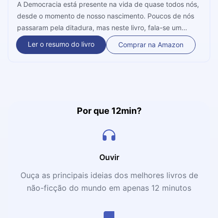
A Democracia está presente na vida de quase todos nós,
desde o momento de nosso nascimento. Poucos de nós
passaram pela ditadura, mas neste livro, fala-se um
pouco sobre esse cenário, de "Como as Democracias
Ler o resumo do livro
Comprar na Amazon
Morrem". Aqui, é possível fazer uma leitura e uma
compreensão mais aprofundada dos fenômenos que
levam à erosão da democracia. Aqui os nossos autores
são Steven Levitsky e Daniel Ziblatt, professores
eméritos da Universidade de Harvard. Steven é um
cientista político americano, enquanto Ziblatt é um
Por que 12min?
professor de ciência do governo. Ambos, dotados de
imensa bagagem profissional, que proporcionam a
oportunidade de compartilhar o conhecimento aqui neste
livro. Ouça tudo o que eles têm a falar nos próximos 12
Ouvir
minutos.
Ouça as principais ideias dos melhores livros de
não-ficção do mundo em apenas 12 minutos