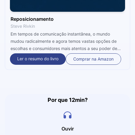
Reposicionamento
Steve Rivkin
Em tempos de comunicação instantânea, o mundo
mudou radicalmente e agora temos vastas opções de
escolhas e consumidores mais atentos a seu poder de
decisão. Nesta obra, a lição principal tem a ver com
Ler o resumo do livro
Comprar na Amazon
renovação das estratégias de abordagem do público-
alvo, para que sua empresa possa se adaptar às novas
regras da competição, e se destacar em um cenário de
concorrência acirrada. Com eles, teremos 12 minutos de
muito aprendizado sobre o lugar que sua marca deve
estar para ganhar atenção em mercados competitivos.
Por que 12min?
Vamos juntos?
Ouvir