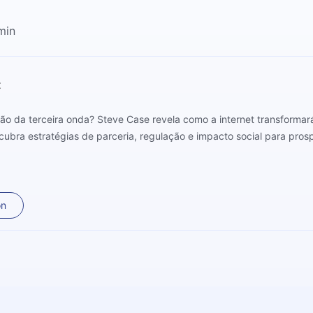
min
t
ão da terceira onda? Steve Case revela como a internet transformará 
ubra estratégias de parceria, regulação e impacto social para pros
on