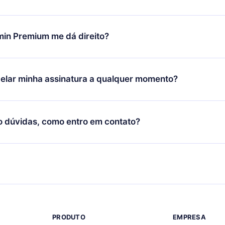
porte (
contato@12min.com
) em até 7 dias após a compra e solic
 valor. Você receberá tudo que pagou, sem perguntas ou buroc
udança só se aplicará a partir do próximo período de cobrança.
você decidiu mudar sua assinatura mensal para anual, após con
min Premium me dá direito?
 o plano anual, o novo plano só será aplicado e cobrado após o
 daquele mês.
ium é um plano que te garante acesso a toda nossa biblioteca
oníveis em 3 línguas (Inglês, espanhol e português) que você po
elar minha assinatura a qualquer momento?
quer momento através do nosso aplicativo disponível para iOS, 
Você também pode ler ou ouvir seus títulos favoritos offline e
cida por não renovar sua assinatura do 12min, você pode cancel
 um quiz de perguntas para te ajudar a fixar o conteúdo no final
ento e o próximo ciclo de cobrança não ocorrerá.
o dúvidas, como entro em contato?
re para entrar em contato por
support@12min.com
.
PRODUTO
EMPRESA