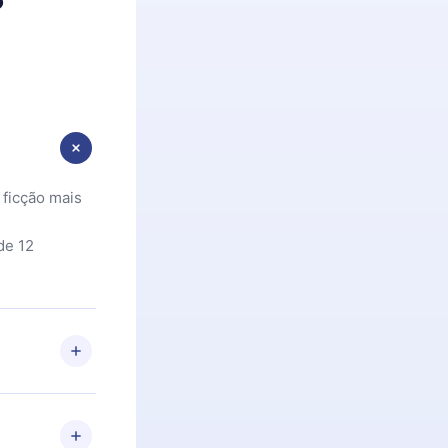
 ficção mais
de 12
 Se por algum
om nossa