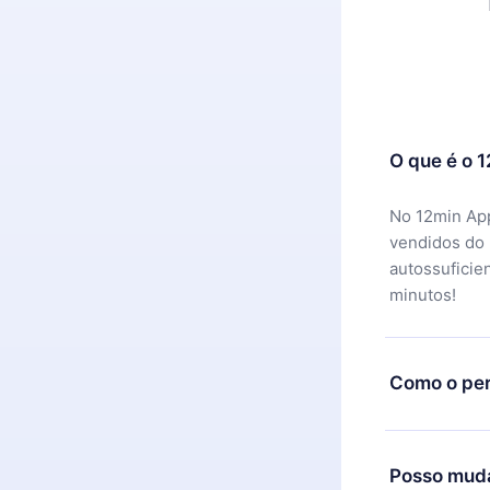
O que é o 
No 12min App
vendidos do
autossuficie
minutos!
Como o per
Você pode ba
motivo não f
Posso muda