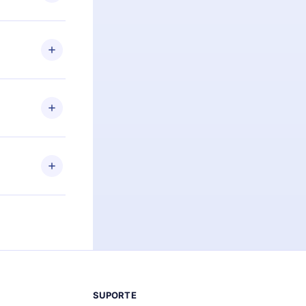
itar o
racia.
 Por
firmar a
 aniversário
 de 2500+
de ler ou
Android e
 também se
ar a
 de cada
SUPORTE