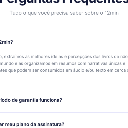
Tudo o que você precisa saber sobre o 12min
12min?
, extraímos as melhores ideias e percepções dos livros de não
 mundo e as organizamos em resumos com narrativas únicas e
ntes que podem ser consumidos em áudio e/ou texto em cerca 
íodo de garantia funciona?
ixar nosso aplicativo e começar a aproveitar nossa biblioteca.
icar satisfeito com nossa plataforma, basta entrar em contato c
r meu plano da assinatura?