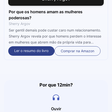
Por que os homens amam as mulheres
poderosas?
Sherry Argov
Ser gentil demais pode custar caro num relacionamento.
Sherry Argov revela por que homens perdem o interesse
em mulheres que abrem mão da própria vida para
agradá-los — e como dignidade, independência e limites
Ler o resumo do livro
Comprar na Amazon
firmes criam a atração que nenhuma submissão
consegue manter acesa.
Por que 12min?
Ouvir