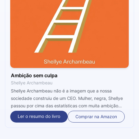
Ambição sem culpa
Shellye Archambeau
Shellye Archambeau não é a imagem que a nossa
sociedade construiu de um CEO. Mulher, negra, Shellye
passou por cima das estatísticas com muita ambição
(como ela mesma fala orgulhosamente) e preparo. A
Ler o resumo do livro
Comprar na Amazon
autora nos ensina a como pensar a vida de forma
estratégica e como isso a levou ao sucesso profissional
que alcançou.