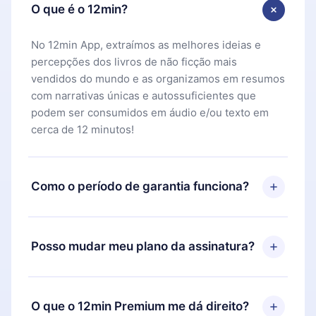
O que é o 12min?
No 12min App, extraímos as melhores ideias e
percepções dos livros de não ficção mais
vendidos do mundo e as organizamos em resumos
com narrativas únicas e autossuficientes que
podem ser consumidos em áudio e/ou texto em
cerca de 12 minutos!
Como o período de garantia funciona?
Você pode baixar nosso aplicativo e começar a
aproveitar nossa biblioteca. Se por algum motivo
Posso mudar meu plano da assinatura?
não ficar satisfeito com nossa plataforma, basta
entrar em contato com nossa equipe de suporte
Sim, mas a mudança só se aplicará a partir do
(
contato@12min.com
) em até 7 dias após a compra
próximo período de cobrança. Por exemplo, se
O que o 12min Premium me dá direito?
e solicitar o reembolso do valor. Você receberá
você decidiu mudar sua assinatura mensal para