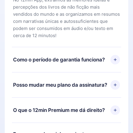
percepções dos livros de não ficção mais
vendidos do mundo e as organizamos em resumos
com narrativas únicas e autossuficientes que
podem ser consumidos em áudio e/ou texto em
cerca de 12 minutos!
Como o período de garantia funciona?
Você pode baixar nosso aplicativo e começar a
aproveitar nossa biblioteca. Se por algum motivo
Posso mudar meu plano da assinatura?
não ficar satisfeito com nossa plataforma, basta
entrar em contato com nossa equipe de suporte
Sim, mas a mudança só se aplicará a partir do
(
contato@12min.com
) em até 7 dias após a compra
próximo período de cobrança. Por exemplo, se
O que o 12min Premium me dá direito?
e solicitar o reembolso do valor. Você receberá
você decidiu mudar sua assinatura mensal para
tudo que pagou, sem perguntas ou burocracia.
anual, após confirmar a mudança para o plano
O 12min Premium é um plano que te garante
anual, o novo plano só será aplicado e cobrado
acesso a toda nossa biblioteca de 2500+ títulos