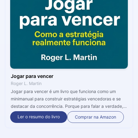
Jogar para vencer
Roger L. Martin
​Jogar para vencer é um livro que funciona como um
minimanual para construir estratégias vencedoras e se
destacar da concorrência. Porque para falar a verdade,
todos os segmentos de atuação têm uma luta constante
Ler o resumo do livro
Comprar na Amazon
por espaço, atenção e conquista de novos clientes e
parceiros. Mas você está só jogando ou entrou nessa
disputa para vencer? Ir à luta com o intuito de ganhar