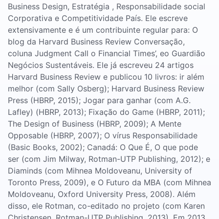
Business Design, Estratégia , Responsabilidade social
Corporativa e Competitividade País. Ele escreve
extensivamente e é um contribuinte regular para: O
blog da Harvard Business Review Conversação,
coluna Judgment Call o Financial Times’, eo Guardião
Negócios Sustentáveis. Ele já escreveu 24 artigos
Harvard Business Review e publicou 10 livros: ir além
melhor (com Sally Osberg); Harvard Business Review
Press (HBRP, 2015); Jogar para ganhar (com A.G.
Lafley) (HBRP, 2013); Fixação do Game (HBRP, 2011);
The Design of Business (HBRP, 2009); A Mente
Opposable (HBRP, 2007); O vírus Responsabilidade
(Basic Books, 2002); Canadá: O Que É, O que pode
ser (com Jim Milway, Rotman-UTP Publishing, 2012); e
Diaminds (com Mihnea Moldoveanu, University of
Toronto Press, 2009), e O Futuro da MBA (com Mihnea
Moldoveanu, Oxford University Press, 2008). Além
disso, ele Rotman, co-editado no projeto (com Karen
Christensen, Rotman-UTP Publishing, 2013) .Em 2013,