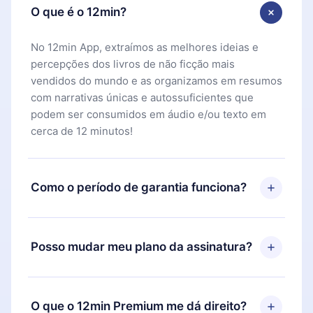
O que é o 12min?
No 12min App, extraímos as melhores ideias e
percepções dos livros de não ficção mais
vendidos do mundo e as organizamos em resumos
com narrativas únicas e autossuficientes que
podem ser consumidos em áudio e/ou texto em
cerca de 12 minutos!
Como o período de garantia funciona?
Você pode baixar nosso aplicativo e começar a
aproveitar nossa biblioteca. Se por algum motivo
Posso mudar meu plano da assinatura?
não ficar satisfeito com nossa plataforma, basta
entrar em contato com nossa equipe de suporte
Sim, mas a mudança só se aplicará a partir do
(
contato@12min.com
) em até 7 dias após a compra
próximo período de cobrança. Por exemplo, se
O que o 12min Premium me dá direito?
e solicitar o reembolso do valor. Você receberá