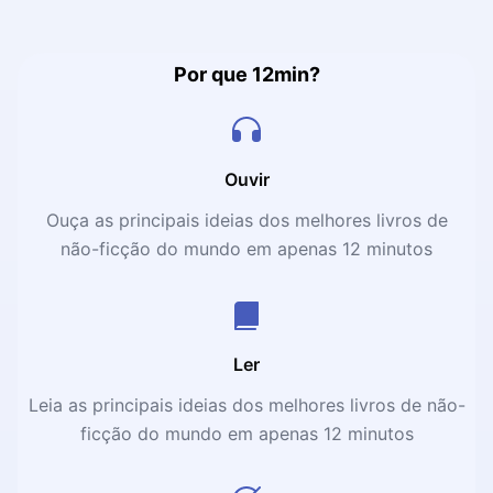
exige a construção de uma estratégia bem detalhada,
com trabalho árduo e empenho de todas as pessoas
envolvidas no processo. Por isso, Alan George Lafley e
Por que 12min?
Roger Martin, dois dos mais bem-sucedidos pensadores
da área de negócios, vão ao centro do que é estratégia,
ajudando profissionais de qualquer ramo a voar alto. Nos
próximos 12 minutos, vamos à luta. E para ganhar!
Ouvir
Ouça as principais ideias dos melhores livros de
não-ficção do mundo em apenas 12 minutos
Ler
Leia as principais ideias dos melhores livros de não-
ficção do mundo em apenas 12 minutos