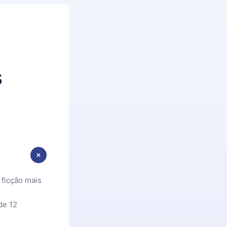
s
 ficção mais
de 12