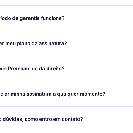
íodo de garantia funciona?
ixar nosso aplicativo e começar a aproveitar nossa biblioteca.
icar satisfeito com nossa plataforma, basta entrar em contato c
r meu plano da assinatura?
porte (
contato@12min.com
) em até 7 dias após a compra e solic
 valor. Você receberá tudo que pagou, sem perguntas ou buroc
udança só se aplicará a partir do próximo período de cobrança.
você decidiu mudar sua assinatura mensal para anual, após con
min Premium me dá direito?
 o plano anual, o novo plano só será aplicado e cobrado após o
 daquele mês.
ium é um plano que te garante acesso a toda nossa biblioteca
oníveis em 3 línguas (Inglês, espanhol e português) que você po
elar minha assinatura a qualquer momento?
quer momento através do nosso aplicativo disponível para iOS, 
Você também pode ler ou ouvir seus títulos favoritos offline e
cida por não renovar sua assinatura do 12min, você pode cancel
 um quiz de perguntas para te ajudar a fixar o conteúdo no final
ento e o próximo ciclo de cobrança não ocorrerá.
o dúvidas, como entro em contato?