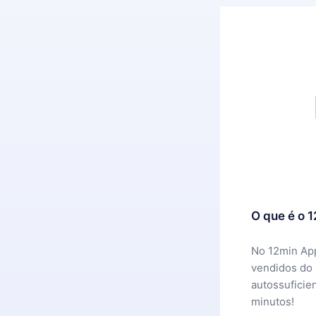
O que é o 
No 12min App
vendidos do
autossuficie
minutos!