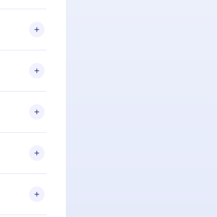
 Se por algum
om nossa
itar o
racia.
 Por
firmar a
 aniversário
 de 2500+
de ler ou
Android e
 também se
ar a
 de cada