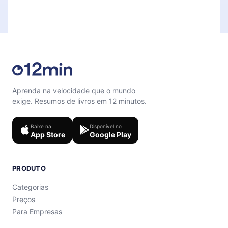
para te ajudar a fixar o conteúdo no final de cada
Sinta-se livre para entrar em contato por
microbook.
support@12min.com
.
Aprenda na velocidade que o mundo
exige. Resumos de livros em 12 minutos.
Baixe na
Disponível no
App Store
Google Play
PRODUTO
Categorias
Preços
Para Empresas