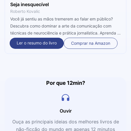
Seja inesquecível
Roberto‌ ‌Kovalic
Você já sentiu as mãos tremerem ao falar em público?
Descubra como dominar a arte da comunicação com
técnicas de neurociência e prática jornalística. Aprenda a
transformar o medo em autoconfiança e esteja pronto
Ler o resumo do livro
Comprar na Amazon
para brilhar em qualquer oportunidade, inclusive naquele
encontro no elevador!
Por que 12min?
Ouvir
Ouça as principais ideias dos melhores livros de
não-ficção do mundo em apenas 12 minutos