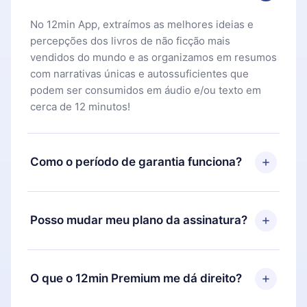
No 12min App, extraímos as melhores ideias e
percepções dos livros de não ficção mais
vendidos do mundo e as organizamos em resumos
com narrativas únicas e autossuficientes que
podem ser consumidos em áudio e/ou texto em
cerca de 12 minutos!
Como o período de garantia funciona?
Você pode baixar nosso aplicativo e começar a
aproveitar nossa biblioteca. Se por algum motivo
Posso mudar meu plano da assinatura?
não ficar satisfeito com nossa plataforma, basta
entrar em contato com nossa equipe de suporte
Sim, mas a mudança só se aplicará a partir do
(
contato@12min.com
) em até 7 dias após a compra
próximo período de cobrança. Por exemplo, se
O que o 12min Premium me dá direito?
e solicitar o reembolso do valor. Você receberá
você decidiu mudar sua assinatura mensal para
tudo que pagou, sem perguntas ou burocracia.
anual, após confirmar a mudança para o plano