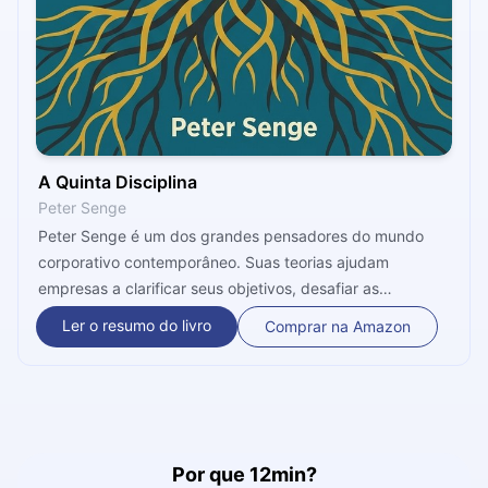
A Quinta Disciplina
Peter Senge
Peter Senge é um dos grandes pensadores do mundo
corporativo contemporâneo. Suas teorias ajudam
empresas a clarificar seus objetivos, desafiar as
probabilidades e encontrar novas oportunidades. Para
Ler o resumo do livro
Comprar na Amazon
ele, em longo prazo, o único diferencial que uma
organização pode ter é a capacidade de fazer a sua
equipe aprender mais rápido que a concorrência. Nesse
livro, ele ensina você a aplicar essa teoria em sua
empresa. Se ligue nesse microbook!
Por que 12min?