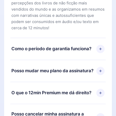
percepções dos livros de não ficção mais
vendidos do mundo e as organizamos em resumos
com narrativas únicas e autossuficientes que
podem ser consumidos em áudio e/ou texto em
cerca de 12 minutos!
Como o período de garantia funciona?
Você pode baixar nosso aplicativo e começar a
aproveitar nossa biblioteca. Se por algum motivo
Posso mudar meu plano da assinatura?
não ficar satisfeito com nossa plataforma, basta
entrar em contato com nossa equipe de suporte
Sim, mas a mudança só se aplicará a partir do
(
contato@12min.com
) em até 7 dias após a compra
próximo período de cobrança. Por exemplo, se
O que o 12min Premium me dá direito?
e solicitar o reembolso do valor. Você receberá
você decidiu mudar sua assinatura mensal para
tudo que pagou, sem perguntas ou burocracia.
anual, após confirmar a mudança para o plano
O 12min Premium é um plano que te garante
anual, o novo plano só será aplicado e cobrado
acesso a toda nossa biblioteca de 2500+ títulos
Posso cancelar minha assinatura a
após o aniversário de cobrança daquele mês.