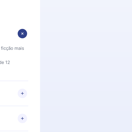
 ficção mais
de 12
 Se por algum
om nossa
itar o
racia.