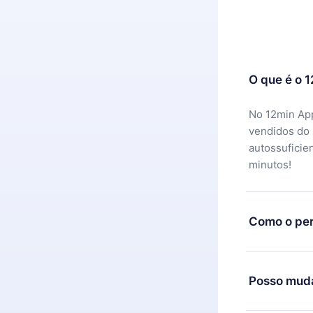
O que é o 
No 12min App
vendidos do
autossuficie
minutos!
Como o per
Você pode ba
motivo não f
Posso muda
equipe de su
reembolso do