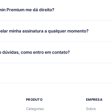
udança só se aplicará a partir do próximo período de cobrança.
você decidiu mudar sua assinatura mensal para anual, após con
min Premium me dá direito?
 o plano anual, o novo plano só será aplicado e cobrado após o
 daquele mês.
ium é um plano que te garante acesso a toda nossa biblioteca
oníveis em 3 línguas (Inglês, espanhol e português) que você po
elar minha assinatura a qualquer momento?
quer momento através do nosso aplicativo disponível para iOS, 
Você também pode ler ou ouvir seus títulos favoritos offline e
cida por não renovar sua assinatura do 12min, você pode cancel
 um quiz de perguntas para te ajudar a fixar o conteúdo no final
ento e o próximo ciclo de cobrança não ocorrerá.
o dúvidas, como entro em contato?
re para entrar em contato por
support@12min.com
.
PRODUTO
EMPRESA
Categorias
Sobre