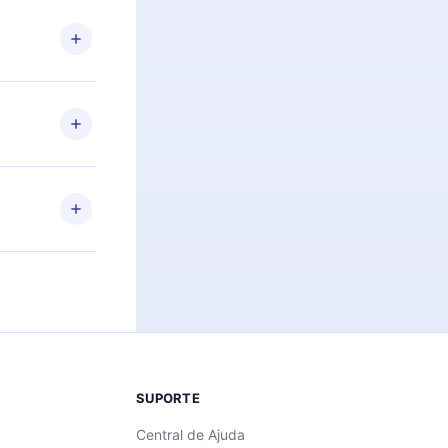
 Por
firmar a
 aniversário
 de 2500+
de ler ou
Android e
 também se
ar a
 de cada
SUPORTE
Central de Ajuda