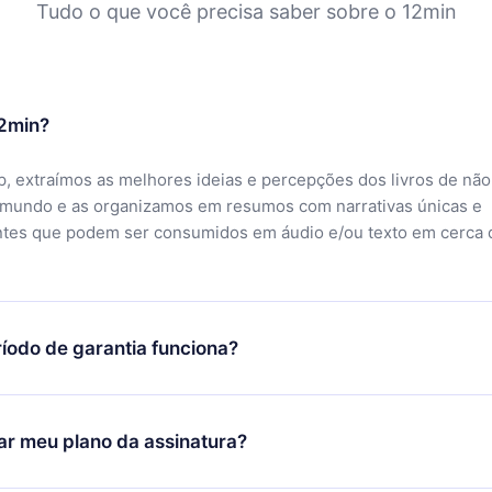
Tudo o que você precisa saber sobre o 12min
12min?
, extraímos as melhores ideias e percepções dos livros de não
 mundo e as organizamos em resumos com narrativas únicas e
ntes que podem ser consumidos em áudio e/ou texto em cerca 
íodo de garantia funciona?
ixar nosso aplicativo e começar a aproveitar nossa biblioteca.
icar satisfeito com nossa plataforma, basta entrar em contato c
r meu plano da assinatura?
porte (
contato@12min.com
) em até 7 dias após a compra e solic
 valor. Você receberá tudo que pagou, sem perguntas ou buroc