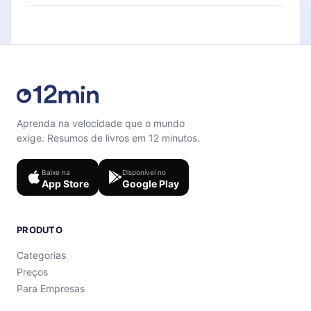
para te ajudar a fixar o conteúdo no final de cada
Sinta-se livre para entrar em contato por
microbook.
support@12min.com
.
Aprenda na velocidade que o mundo
exige. Resumos de livros em 12 minutos.
Baixe na
Disponível no
App Store
Google Play
PRODUTO
Categorias
Preços
Para Empresas