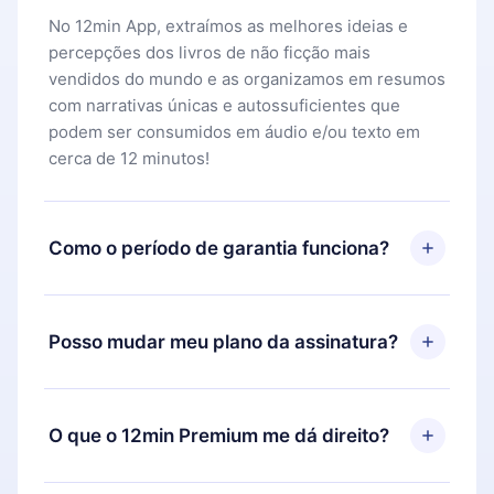
No 12min App, extraímos as melhores ideias e
percepções dos livros de não ficção mais
vendidos do mundo e as organizamos em resumos
com narrativas únicas e autossuficientes que
podem ser consumidos em áudio e/ou texto em
cerca de 12 minutos!
Como o período de garantia funciona?
Você pode baixar nosso aplicativo e começar a
aproveitar nossa biblioteca. Se por algum motivo
Posso mudar meu plano da assinatura?
não ficar satisfeito com nossa plataforma, basta
entrar em contato com nossa equipe de suporte
Sim, mas a mudança só se aplicará a partir do
(
contato@12min.com
) em até 7 dias após a compra
próximo período de cobrança. Por exemplo, se
O que o 12min Premium me dá direito?
e solicitar o reembolso do valor. Você receberá
você decidiu mudar sua assinatura mensal para
tudo que pagou, sem perguntas ou burocracia.
anual, após confirmar a mudança para o plano
O 12min Premium é um plano que te garante