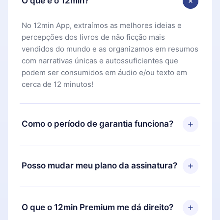
O que é o 12min?
No 12min App, extraímos as melhores ideias e
percepções dos livros de não ficção mais
vendidos do mundo e as organizamos em resumos
com narrativas únicas e autossuficientes que
podem ser consumidos em áudio e/ou texto em
cerca de 12 minutos!
Como o período de garantia funciona?
Você pode baixar nosso aplicativo e começar a
aproveitar nossa biblioteca. Se por algum motivo
Posso mudar meu plano da assinatura?
não ficar satisfeito com nossa plataforma, basta
entrar em contato com nossa equipe de suporte
Sim, mas a mudança só se aplicará a partir do
(
contato@12min.com
) em até 7 dias após a compra
próximo período de cobrança. Por exemplo, se
O que o 12min Premium me dá direito?
e solicitar o reembolso do valor. Você receberá
você decidiu mudar sua assinatura mensal para
tudo que pagou, sem perguntas ou burocracia.