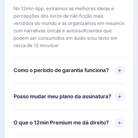
No 12min App, extraímos as melhores ideias e
percepções dos livros de não ficção mais
vendidos do mundo e as organizamos em resumos
com narrativas únicas e autossuficientes que
podem ser consumidos em áudio e/ou texto em
cerca de 12 minutos!
Como o período de garantia funciona?
Você pode baixar nosso aplicativo e começar a
aproveitar nossa biblioteca. Se por algum motivo
Posso mudar meu plano da assinatura?
não ficar satisfeito com nossa plataforma, basta
entrar em contato com nossa equipe de suporte
Sim, mas a mudança só se aplicará a partir do
(
contato@12min.com
) em até 7 dias após a compra
próximo período de cobrança. Por exemplo, se
O que o 12min Premium me dá direito?
e solicitar o reembolso do valor. Você receberá
você decidiu mudar sua assinatura mensal para
tudo que pagou, sem perguntas ou burocracia.
anual, após confirmar a mudança para o plano