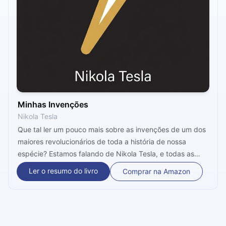
Minhas Invenções
Nikola Tesla
Que tal ler um pouco mais sobre as invenções de um dos
maiores revolucionários de toda a história de nossa
espécie? Estamos falando de Nikola Tesla, e todas as
engenhocas que ele criou, que hoje, nos trouxeram
Ler o resumo do livro
Comprar na Amazon
avanços incríveis. No presente livro, acompanhamos e
estudamos os elementos centrais que guiavam Tesla e
como ele deixou para trás um verdadeiro legado criativo.