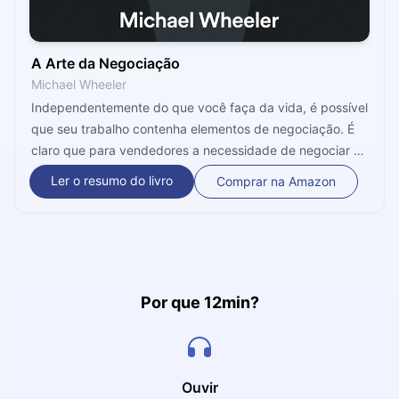
A Arte da Negociação
Michael Wheeler
Independentemente do que você faça da vida, é possível
que seu trabalho contenha elementos de negociação. É
claro que para vendedores a necessidade de negociar o
melhor preço é clara, mas isso não significa que a
Ler o resumo do livro
Comprar na Amazon
negociação não é importante em todas as demais
profissões. Para ser promovido, você precisa negociar e
se quer comprar um carro novo, também precisa
negociar. Nesse livro, Michael Wheeler traz todos os
conceitos fundamentais para que você entenda como ter
sucesso ao negociar. Em poucas palavras, todos nós
Por que 12min?
poderíamos nos beneficiar em aprender algumas
habilidades de negociação. Este microbook vai mostrar a
você quais são essas habilidades e como é possível
colocá-las em prática.
Ouvir