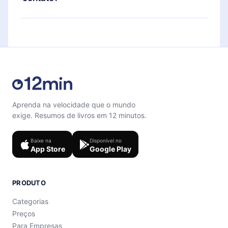
também se desafiar com um quiz de perguntas
para te ajudar a fixar o conteúdo no final de cada
Sinta-se livre para entrar em contato por
microbook.
support@12min.com
.
Aprenda na velocidade que o mundo
exige. Resumos de livros em 12 minutos.
Baixe na
Disponível no
App Store
Google Play
PRODUTO
Categorias
Preços
Para Empresas