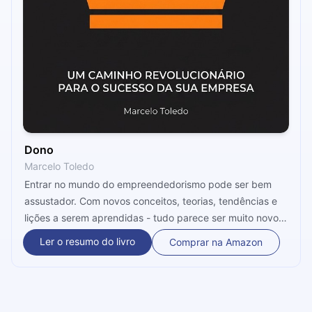
Dono
Marcelo Toledo
Entrar no mundo do empreendedorismo pode ser bem
assustador. Com novos conceitos, teorias, tendências e
lições a serem aprendidas - tudo parece ser muito novo e
intenso. Mas, podemos tomar uma dose de iniciação com
Ler o resumo do livro
Comprar na Amazon
o presente microbook. Este, que procura mostrar como
as trajetórias de sucesso podem ser traçadas, e qual a
melhor forma de entrar no empreendedorismo e
prosperar.