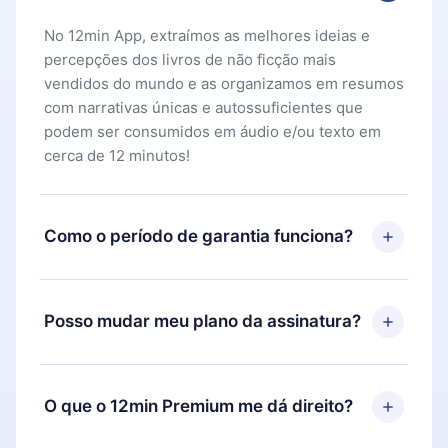
No 12min App, extraímos as melhores ideias e
percepções dos livros de não ficção mais
vendidos do mundo e as organizamos em resumos
com narrativas únicas e autossuficientes que
podem ser consumidos em áudio e/ou texto em
cerca de 12 minutos!
Como o período de garantia funciona?
Você pode baixar nosso aplicativo e começar a
aproveitar nossa biblioteca. Se por algum motivo
Posso mudar meu plano da assinatura?
não ficar satisfeito com nossa plataforma, basta
entrar em contato com nossa equipe de suporte
Sim, mas a mudança só se aplicará a partir do
(
contato@12min.com
) em até 7 dias após a compra
próximo período de cobrança. Por exemplo, se
O que o 12min Premium me dá direito?
e solicitar o reembolso do valor. Você receberá
você decidiu mudar sua assinatura mensal para
tudo que pagou, sem perguntas ou burocracia.
anual, após confirmar a mudança para o plano