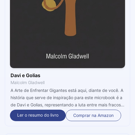
Davi e Golias
Malcolm Gladwell
A Arte de Enfrentar Gigantes está aqui, diante de você. A
história que serve de inspiração para este microbook é a
de Davi e Golias, representando a luta entre mais fracos e
mais fortes, e com os primeiros vencendo. Aqui, vemos
Ler o resumo do livro
Comprar na Amazon
como você pode e deve questionar suas premissas de
que os mais fracos sempre perdem. Que tal entender
mais sobre como uma boa estratégia pode fazer você