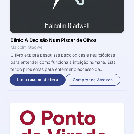
Blink: A Decisão Num Piscar de Olhos
Malcolm Gladwell
O livro explora pesquisas psicológicas e neurológicas
para entender como funciona a intuição humana. Está
tendo problemas para entender o excesso de
informações a sua volta? Talvez sua intuição possa
Ler o resumo do livro
Comprar na Amazon
ajudá-lo a tomar decisões melhores e mais rapidamente.
Você provavelmente já utiliza sua intuição muito mais do
que imagina e, até mesmo quando pensa que já analisou
uma situação de forma racional e chegou a alguma
decisão lógica, está, provavelmente, apenas fazendo um
resgate do seu instinto inicial. Em Blink, Gladwell prova
que sua intuição pode, muitas vezes, produzir decisões
melhores do que uma análise extensa.