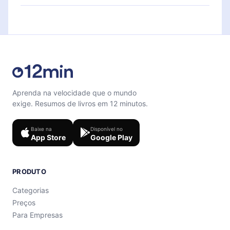
para te ajudar a fixar o conteúdo no final de cada
Sinta-se livre para entrar em contato por
microbook.
support@12min.com
.
Aprenda na velocidade que o mundo
exige. Resumos de livros em 12 minutos.
Baixe na
Disponível no
App Store
Google Play
PRODUTO
Categorias
Preços
Para Empresas