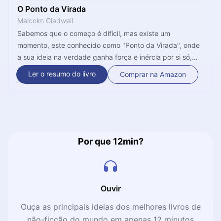
O Ponto da Virada
Malcolm Gladwell
Sabemos que o começo é difícil, mas existe um
momento, este conhecido como "Ponto da Virada", onde
a sua ideia na verdade ganha força e inércia por si só,
quase como se descesse uma ladeira rapidamente, com
Ler o resumo do livro
Comprar na Amazon
toda a velocidade e força que você aplicou para subir o
relevo. Entenda mais sobre como tornar a sua ideia
autossuficiente neste microbook.
Por que 12min?
Ouvir
Ouça as principais ideias dos melhores livros de
não-ficção do mundo em apenas 12 minutos