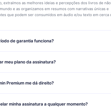
, extraímos as melhores ideias e percepções dos livros de não
 mundo e as organizamos em resumos com narrativas únicas e
ntes que podem ser consumidos em áudio e/ou texto em cerca 
íodo de garantia funciona?
ixar nosso aplicativo e começar a aproveitar nossa biblioteca.
icar satisfeito com nossa plataforma, basta entrar em contato c
r meu plano da assinatura?
porte (
contato@12min.com
) em até 7 dias após a compra e solic
 valor. Você receberá tudo que pagou, sem perguntas ou buroc
udança só se aplicará a partir do próximo período de cobrança.
você decidiu mudar sua assinatura mensal para anual, após con
min Premium me dá direito?
 o plano anual, o novo plano só será aplicado e cobrado após o
 daquele mês.
ium é um plano que te garante acesso a toda nossa biblioteca
oníveis em 3 línguas (Inglês, espanhol e português) que você po
elar minha assinatura a qualquer momento?
quer momento através do nosso aplicativo disponível para iOS, 