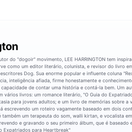
gton
autor do "dogoir" movimento, LEE HARRINGTON tem inspirad
ve como um editor literário, colunista, e revisor do livro
 escritores Dog. Sua enorme popular e influente coluna "R
ncia, inteligência afiada, firme honestamente e conhecime
vel capacidade de contar uma história e contá-la bem. Um a
m vários livros: um romance literário, "O Guia do Expatri
ntasia para jovens adultos; e um livro de memórias sobre a
stá escrevendo um roteiro vagamente baseado em dois conto
 é também um terapeuta do som, walli kirtan, e vocalista 
crevendo e gravando o seu primeiro álbum, que é baseado 
o Expatriados para Heartbreak"