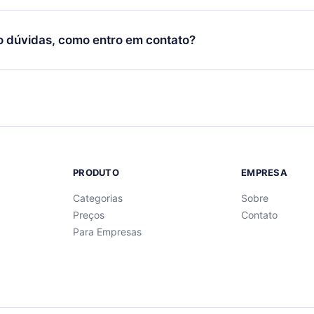
Você também pode ler ou ouvir seus títulos favoritos offline e
cida por não renovar sua assinatura do 12min, você pode cancel
 um quiz de perguntas para te ajudar a fixar o conteúdo no final
ento e o próximo ciclo de cobrança não ocorrerá.
o dúvidas, como entro em contato?
re para entrar em contato por
support@12min.com
.
PRODUTO
EMPRESA
Categorias
Sobre
Preços
Contato
Para Empresas