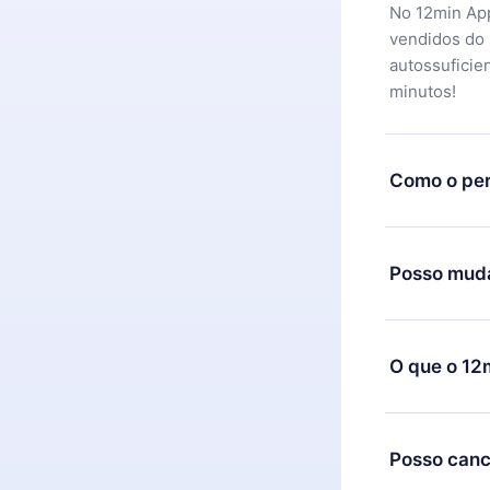
No 12min App
vendidos do
autossuficie
minutos!
Como o per
Você pode ba
motivo não f
Posso muda
equipe de su
reembolso do
Sim, mas a m
exemplo, se 
O que o 12
mudança para
de cobrança
O 12min Prem
títulos disp
Posso canc
ouvir a qual