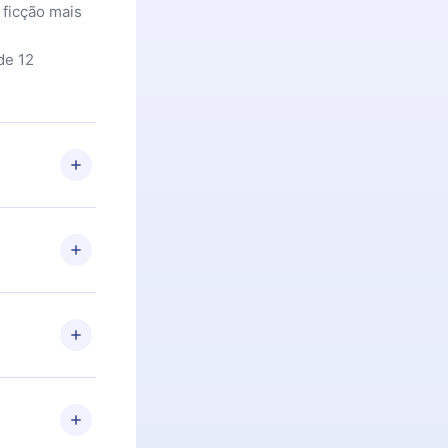
 ficção mais
de 12
 Se por algum
om nossa
itar o
racia.
 Por
firmar a
 aniversário
 de 2500+
de ler ou
Android e