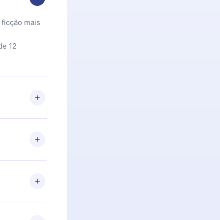
 ficção mais
de 12
 Se por algum
om nossa
itar o
racia.
 Por
firmar a
 aniversário
 de 2500+
de ler ou