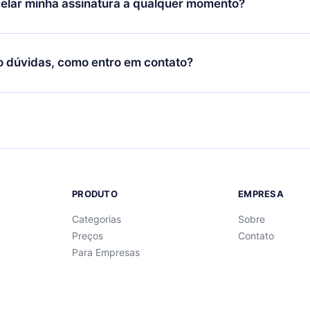
elar minha assinatura a qualquer momento?
quer momento através do nosso aplicativo disponível para iOS, 
Você também pode ler ou ouvir seus títulos favoritos offline e
cida por não renovar sua assinatura do 12min, você pode cancel
 um quiz de perguntas para te ajudar a fixar o conteúdo no final
ento e o próximo ciclo de cobrança não ocorrerá.
o dúvidas, como entro em contato?
re para entrar em contato por
support@12min.com
.
PRODUTO
EMPRESA
Categorias
Sobre
Preços
Contato
Para Empresas