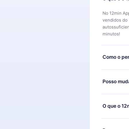
No 12min App
vendidos do
autossuficie
minutos!
Como o per
Você pode ba
motivo não f
Posso muda
equipe de su
reembolso do
Sim, mas a m
exemplo, se 
O que o 12
mudança para
de cobrança
O 12min Prem
títulos disp