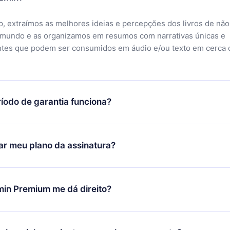
, extraímos as melhores ideias e percepções dos livros de não
 mundo e as organizamos em resumos com narrativas únicas e
ntes que podem ser consumidos em áudio e/ou texto em cerca 
íodo de garantia funciona?
ixar nosso aplicativo e começar a aproveitar nossa biblioteca.
icar satisfeito com nossa plataforma, basta entrar em contato c
r meu plano da assinatura?
porte (
contato@12min.com
) em até 7 dias após a compra e solic
 valor. Você receberá tudo que pagou, sem perguntas ou buroc
udança só se aplicará a partir do próximo período de cobrança.
você decidiu mudar sua assinatura mensal para anual, após con
min Premium me dá direito?
 o plano anual, o novo plano só será aplicado e cobrado após o
 daquele mês.
ium é um plano que te garante acesso a toda nossa biblioteca
oníveis em 3 línguas (Inglês, espanhol e português) que você po