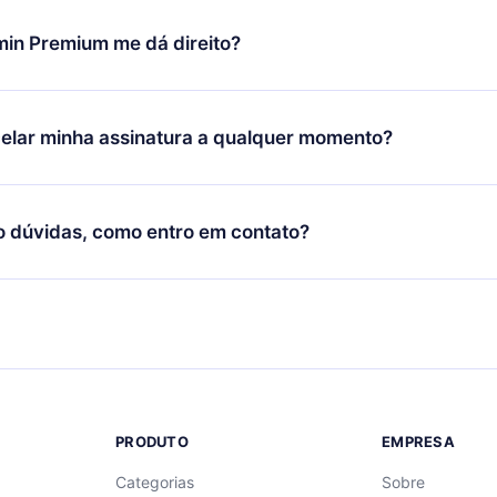
udança só se aplicará a partir do próximo período de cobrança.
você decidiu mudar sua assinatura mensal para anual, após con
min Premium me dá direito?
 o plano anual, o novo plano só será aplicado e cobrado após o
 daquele mês.
ium é um plano que te garante acesso a toda nossa biblioteca
oníveis em 3 línguas (Inglês, espanhol e português) que você po
elar minha assinatura a qualquer momento?
quer momento através do nosso aplicativo disponível para iOS, 
Você também pode ler ou ouvir seus títulos favoritos offline e
cida por não renovar sua assinatura do 12min, você pode cancel
 um quiz de perguntas para te ajudar a fixar o conteúdo no final
ento e o próximo ciclo de cobrança não ocorrerá.
o dúvidas, como entro em contato?
re para entrar em contato por
support@12min.com
.
PRODUTO
EMPRESA
Categorias
Sobre