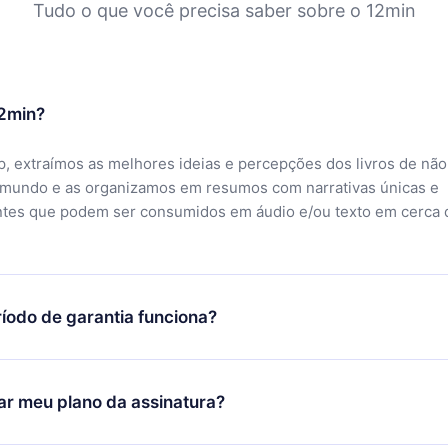
Tudo o que você precisa saber sobre o 12min
12min?
, extraímos as melhores ideias e percepções dos livros de não
 mundo e as organizamos em resumos com narrativas únicas e
ntes que podem ser consumidos em áudio e/ou texto em cerca 
íodo de garantia funciona?
ixar nosso aplicativo e começar a aproveitar nossa biblioteca.
icar satisfeito com nossa plataforma, basta entrar em contato c
r meu plano da assinatura?
porte (
contato@12min.com
) em até 7 dias após a compra e solic
 valor. Você receberá tudo que pagou, sem perguntas ou buroc