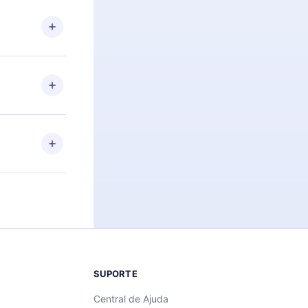
 Por
firmar a
 aniversário
 de 2500+
de ler ou
Android e
 também se
ar a
 de cada
SUPORTE
Central de Ajuda