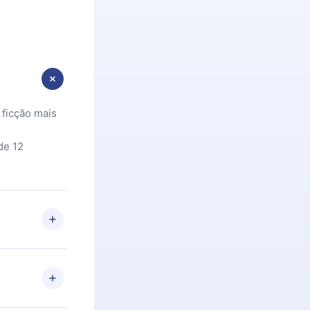
 ficção mais
de 12
 Se por algum
om nossa
itar o
racia.