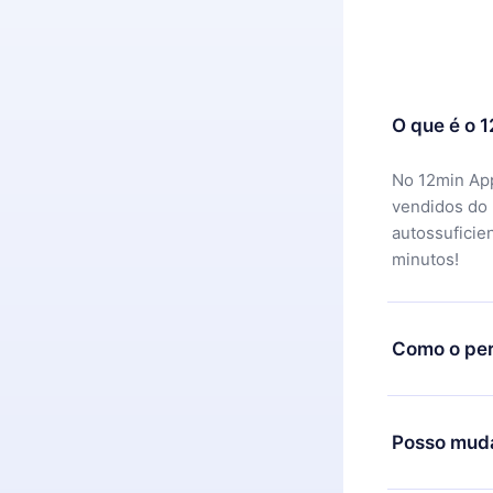
O que é o 
No 12min App
vendidos do
autossuficie
minutos!
Como o per
Você pode ba
motivo não f
Posso muda
equipe de su
reembolso do