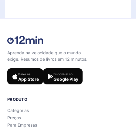
Sinta-se livre para entrar em contato por
microbook.
support@12min.com
.
Aprenda na velocidade que o mundo
exige. Resumos de livros em 12 minutos.
Baixe na
Disponível no
App Store
Google Play
PRODUTO
Categorias
Preços
Para Empresas