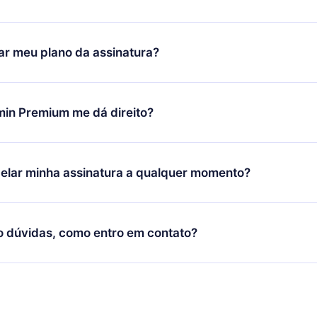
ixar nosso aplicativo e começar a aproveitar nossa biblioteca.
icar satisfeito com nossa plataforma, basta entrar em contato c
r meu plano da assinatura?
porte (
contato@12min.com
) em até 7 dias após a compra e solic
 valor. Você receberá tudo que pagou, sem perguntas ou buroc
udança só se aplicará a partir do próximo período de cobrança.
você decidiu mudar sua assinatura mensal para anual, após con
min Premium me dá direito?
 o plano anual, o novo plano só será aplicado e cobrado após o
 daquele mês.
ium é um plano que te garante acesso a toda nossa biblioteca
oníveis em 3 línguas (Inglês, espanhol e português) que você po
elar minha assinatura a qualquer momento?
quer momento através do nosso aplicativo disponível para iOS, 
Você também pode ler ou ouvir seus títulos favoritos offline e
cida por não renovar sua assinatura do 12min, você pode cancel
 um quiz de perguntas para te ajudar a fixar o conteúdo no final
ento e o próximo ciclo de cobrança não ocorrerá.
o dúvidas, como entro em contato?
re para entrar em contato por
support@12min.com
.