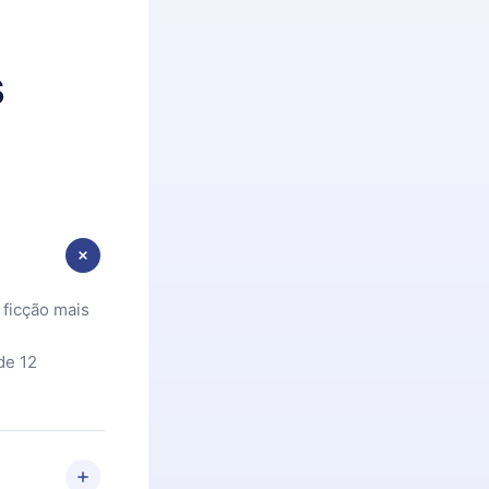
s
 ficção mais
de 12