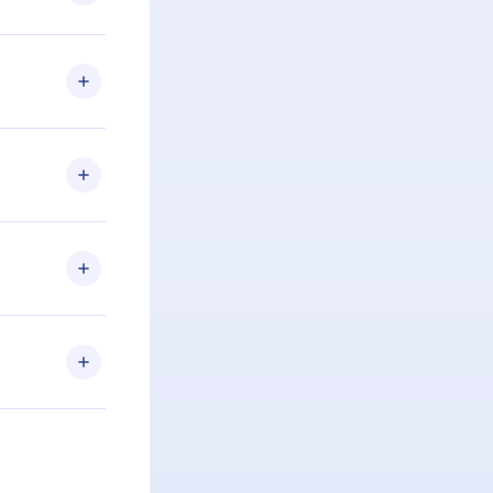
 Se por algum
om nossa
itar o
racia.
 Por
firmar a
 aniversário
 de 2500+
de ler ou
Android e
 também se
ar a
 de cada