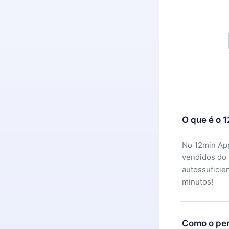
O que é o 
No 12min App
vendidos do
autossuficie
minutos!
Como o per