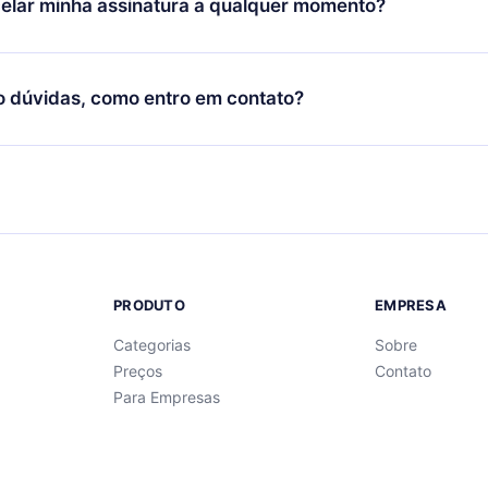
elar minha assinatura a qualquer momento?
quer momento através do nosso aplicativo disponível para iOS, 
Você também pode ler ou ouvir seus títulos favoritos offline e
cida por não renovar sua assinatura do 12min, você pode cancel
 um quiz de perguntas para te ajudar a fixar o conteúdo no final
ento e o próximo ciclo de cobrança não ocorrerá.
o dúvidas, como entro em contato?
re para entrar em contato por
support@12min.com
.
PRODUTO
EMPRESA
Categorias
Sobre
Preços
Contato
Para Empresas