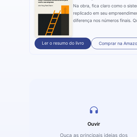
Na obra, fica claro como o sis
replicado em seu empreendimen
diferença nos números finais. 
Os próximos 12 minutos podem 
Ler o resumo do livro
Comprar na Amaz
Ouvir
Ouça as principais ideias dos