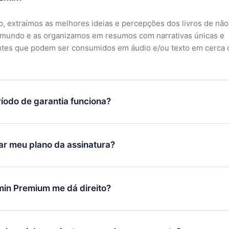
, extraímos as melhores ideias e percepções dos livros de não
 mundo e as organizamos em resumos com narrativas únicas e
ntes que podem ser consumidos em áudio e/ou texto em cerca 
íodo de garantia funciona?
ixar nosso aplicativo e começar a aproveitar nossa biblioteca.
icar satisfeito com nossa plataforma, basta entrar em contato c
r meu plano da assinatura?
porte (
contato@12min.com
) em até 7 dias após a compra e solic
 valor. Você receberá tudo que pagou, sem perguntas ou buroc
udança só se aplicará a partir do próximo período de cobrança.
você decidiu mudar sua assinatura mensal para anual, após con
min Premium me dá direito?
 o plano anual, o novo plano só será aplicado e cobrado após o
 daquele mês.
ium é um plano que te garante acesso a toda nossa biblioteca
oníveis em 3 línguas (Inglês, espanhol e português) que você po