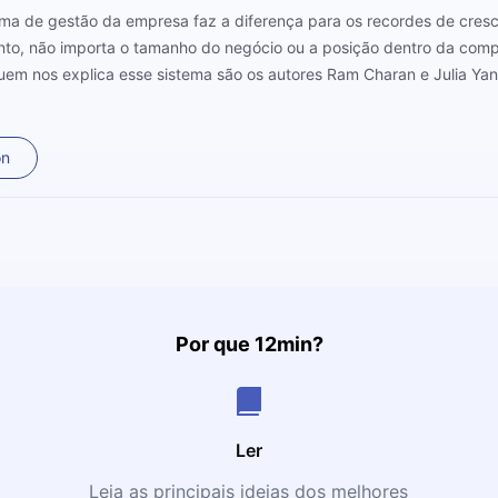
tema de gestão da empresa faz a diferença para os recordes de cresc
to, não importa o tamanho do negócio ou a posição dentro da comp
Quem nos explica esse sistema são os autores Ram Charan e Julia Ya
fazer toda a diferença para o sucesso de sua empresa. Preste aten
on
Por que 12min?
Ler
Leia as principais ideias dos melhores