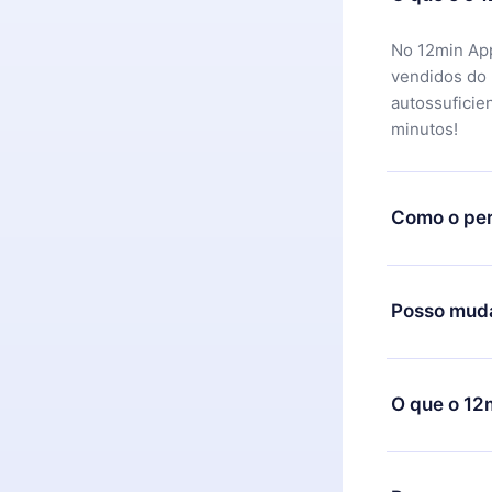
No 12min App
vendidos do
autossuficie
minutos!
Como o per
Você pode ba
motivo não f
Posso muda
equipe de su
reembolso do
Sim, mas a m
exemplo, se 
O que o 12
mudança para
de cobrança
O 12min Prem
títulos disp