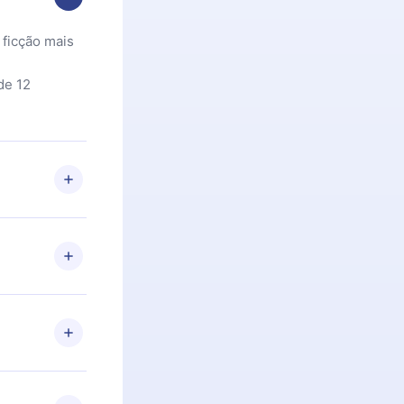
 ficção mais
de 12
 Se por algum
om nossa
itar o
racia.
 Por
firmar a
 aniversário
 de 2500+
de ler ou