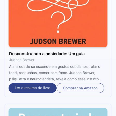
Desconstruindo a ansiedade: Um guia
Judson Brewer
A ansiedade se esconde em gestos cotidianos, rolar o
feed, roer unhas, comer sem fome. Judson Brewer,
psiquiatra e neurocientista, revela como esse instinto
antigo de sobrevivência vira hábito, por que força de
Ler o resumo do livro
Comprar na Amazon
vontade falha e como a curiosidade genuína pode
desarmar os ciclos de medo antes que eles assumam o
controle.