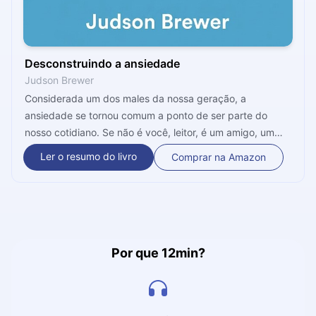
Desconstruindo a ansiedade
Judson Brewer
Considerada um dos males da nossa geração, a
ansiedade se tornou comum a ponto de ser parte do
nosso cotidiano. Se não é você, leitor, é um amigo, um
parente, um conhecido: todos conhecemos alguém que
Ler o resumo do livro
Comprar na Amazon
passa ou já passou por essa situação. Neste livro, o autor
nos ensina a identificar essas crises e como podemos
lidar com elas sem cair em um looping ansioso. Vamos lá?
Por que 12min?