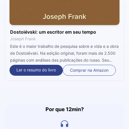
Dostoiévski: um escritor em seu tempo
Joseph Frank
Este é o maior trabalho de pesquisa sobre a vida e a obra
de Dostoiévski. Na edição original, foram mais de 2.500
páginas com análises das publicações do russo. Seu
autor, Joseph Frank, foi um estudioso da literatura
Ler o resumo do livro
Comprar na Amazon
estadunidense e tem sua obra citada como uma das
principais biografias literárias publicadas no século
passado. É ele quem nos convida a nos aprofundarmos
um pouco mais sobre um escritor gigante nos próximos
12 minutos. Vamos juntos?
Por que 12min?