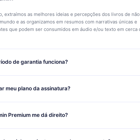
, extraímos as melhores ideias e percepções dos livros de não
 mundo e as organizamos em resumos com narrativas únicas e
ntes que podem ser consumidos em áudio e/ou texto em cerca 
íodo de garantia funciona?
ixar nosso aplicativo e começar a aproveitar nossa biblioteca.
icar satisfeito com nossa plataforma, basta entrar em contato c
r meu plano da assinatura?
porte (
contato@12min.com
) em até 7 dias após a compra e solic
 valor. Você receberá tudo que pagou, sem perguntas ou buroc
udança só se aplicará a partir do próximo período de cobrança.
você decidiu mudar sua assinatura mensal para anual, após con
min Premium me dá direito?
 o plano anual, o novo plano só será aplicado e cobrado após o
 daquele mês.
ium é um plano que te garante acesso a toda nossa biblioteca
oníveis em 3 línguas (Inglês, espanhol e português) que você po