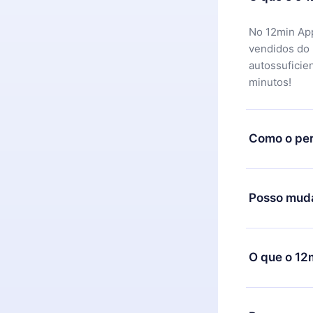
No 12min App
vendidos do
autossuficie
minutos!
Como o per
Você pode ba
motivo não f
Posso muda
equipe de su
reembolso do
Sim, mas a m
exemplo, se 
O que o 12
mudança para
de cobrança
O 12min Prem
títulos disp