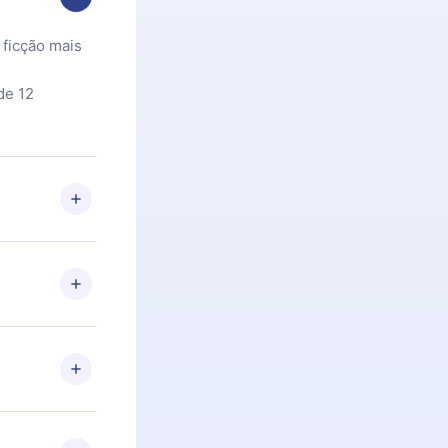
 ficção mais
de 12
 Se por algum
om nossa
itar o
racia.
 Por
firmar a
 aniversário
 de 2500+
de ler ou