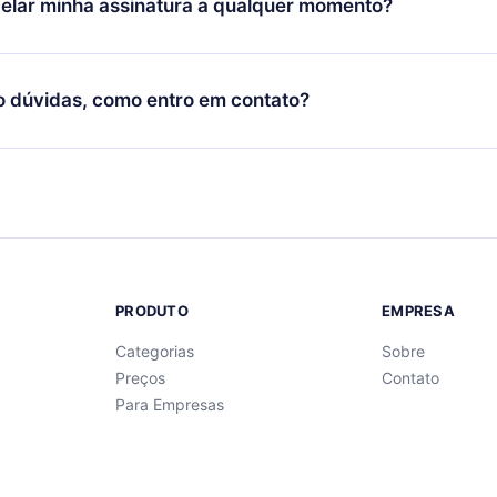
elar minha assinatura a qualquer momento?
quer momento através do nosso aplicativo disponível para iOS, 
Você também pode ler ou ouvir seus títulos favoritos offline e
cida por não renovar sua assinatura do 12min, você pode cancel
 um quiz de perguntas para te ajudar a fixar o conteúdo no final
ento e o próximo ciclo de cobrança não ocorrerá.
o dúvidas, como entro em contato?
re para entrar em contato por
support@12min.com
.
PRODUTO
EMPRESA
Categorias
Sobre
Preços
Contato
Para Empresas