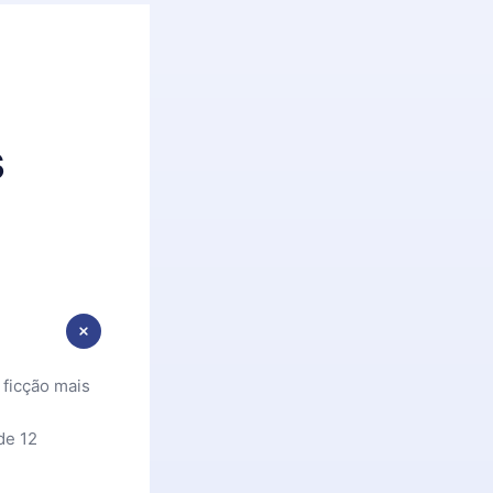
s
 ficção mais
de 12