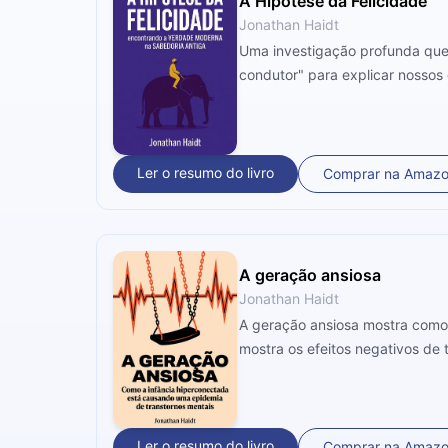
A Hipótese da Felicidade
Jonathan Haidt
Uma investigação profunda que u
condutor" para explicar nossos 
Ler o resumo do livro
Comprar na Amaz
A geração ansiosa
Jonathan Haidt
A geração ansiosa mostra como 
mostra os efeitos negativos de t
Ler o resumo do livro
Comprar na Amaz