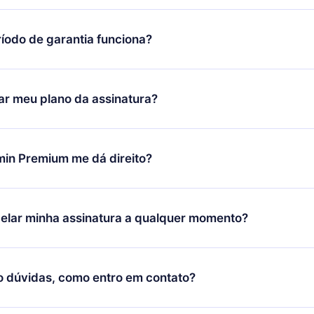
íodo de garantia funciona?
ixar nosso aplicativo e começar a aproveitar nossa biblioteca.
icar satisfeito com nossa plataforma, basta entrar em contato c
r meu plano da assinatura?
porte (
contato@12min.com
) em até 7 dias após a compra e solic
 valor. Você receberá tudo que pagou, sem perguntas ou buroc
udança só se aplicará a partir do próximo período de cobrança.
você decidiu mudar sua assinatura mensal para anual, após con
min Premium me dá direito?
 o plano anual, o novo plano só será aplicado e cobrado após o
 daquele mês.
ium é um plano que te garante acesso a toda nossa biblioteca
oníveis em 3 línguas (Inglês, espanhol e português) que você po
elar minha assinatura a qualquer momento?
quer momento através do nosso aplicativo disponível para iOS, 
Você também pode ler ou ouvir seus títulos favoritos offline e
cida por não renovar sua assinatura do 12min, você pode cancel
 um quiz de perguntas para te ajudar a fixar o conteúdo no final
ento e o próximo ciclo de cobrança não ocorrerá.
o dúvidas, como entro em contato?
re para entrar em contato por
support@12min.com
.