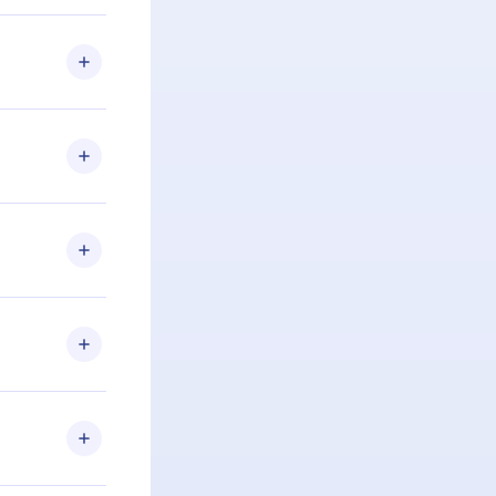
 Se por algum
om nossa
itar o
racia.
 Por
firmar a
 aniversário
 de 2500+
de ler ou
Android e
 também se
ar a
 de cada