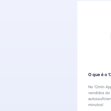
O que é o 
No 12min App
vendidos do
autossuficie
minutos!