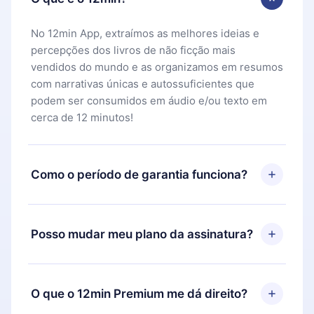
No 12min App, extraímos as melhores ideias e
percepções dos livros de não ficção mais
vendidos do mundo e as organizamos em resumos
com narrativas únicas e autossuficientes que
podem ser consumidos em áudio e/ou texto em
cerca de 12 minutos!
Como o período de garantia funciona?
Você pode baixar nosso aplicativo e começar a
aproveitar nossa biblioteca. Se por algum motivo
Posso mudar meu plano da assinatura?
não ficar satisfeito com nossa plataforma, basta
entrar em contato com nossa equipe de suporte
Sim, mas a mudança só se aplicará a partir do
(
contato@12min.com
) em até 7 dias após a compra
próximo período de cobrança. Por exemplo, se
O que o 12min Premium me dá direito?
e solicitar o reembolso do valor. Você receberá
você decidiu mudar sua assinatura mensal para
tudo que pagou, sem perguntas ou burocracia.