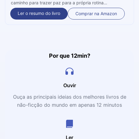
caminho para trazer paz para a própria rotina
preenchendo-a só com coisas boas, deixando os
Ler o resumo do livro
Comprar na Amazon
pensamentos pessimistas em segundo plano e trazendo
criatividade para a própria vida.
Por que 12min?
Ouvir
Ouça as principais ideias dos melhores livros de
não-ficção do mundo em apenas 12 minutos
Ler