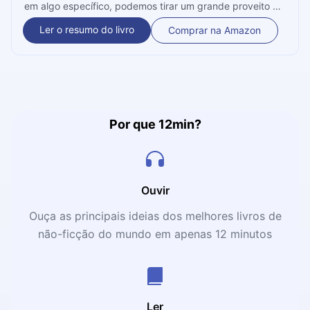
em algo específico, podemos tirar um grande proveito de
nossas horas de trabalho. Neste microbook, aprendemos
Ler o resumo do livro
Comprar na Amazon
como identificar o ponto de foco que nos garantirá os
maiores resultados possíveis, de forma mais rápida e
eficiente.
Por que 12min?
Ouvir
Ouça as principais ideias dos melhores livros de
não-ficção do mundo em apenas 12 minutos
Ler