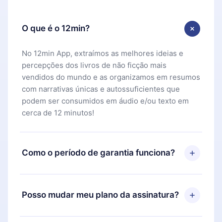
O que é o 12min?
No 12min App, extraímos as melhores ideias e
percepções dos livros de não ficção mais
vendidos do mundo e as organizamos em resumos
com narrativas únicas e autossuficientes que
podem ser consumidos em áudio e/ou texto em
cerca de 12 minutos!
Como o período de garantia funciona?
Você pode baixar nosso aplicativo e começar a
aproveitar nossa biblioteca. Se por algum motivo
Posso mudar meu plano da assinatura?
não ficar satisfeito com nossa plataforma, basta
entrar em contato com nossa equipe de suporte
Sim, mas a mudança só se aplicará a partir do