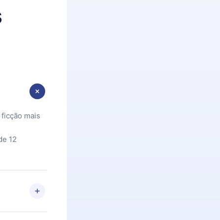
s
 ficção mais
de 12
 Se por algum