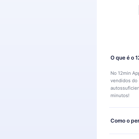
O que é o 
No 12min App
vendidos do
autossuficie
minutos!
Como o per
Você pode ba