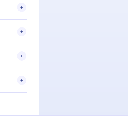
om nossa
itar o
racia.
 Por
firmar a
 aniversário
 de 2500+
de ler ou
Android e
 também se
ar a
 de cada