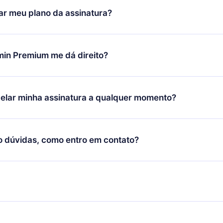
icar satisfeito com nossa plataforma, basta entrar em contato c
r meu plano da assinatura?
porte (
contato@12min.com
) em até 7 dias após a compra e solic
 valor. Você receberá tudo que pagou, sem perguntas ou buroc
udança só se aplicará a partir do próximo período de cobrança.
você decidiu mudar sua assinatura mensal para anual, após con
min Premium me dá direito?
 o plano anual, o novo plano só será aplicado e cobrado após o
 daquele mês.
ium é um plano que te garante acesso a toda nossa biblioteca
oníveis em 3 línguas (Inglês, espanhol e português) que você po
elar minha assinatura a qualquer momento?
quer momento através do nosso aplicativo disponível para iOS, 
Você também pode ler ou ouvir seus títulos favoritos offline e
cida por não renovar sua assinatura do 12min, você pode cancel
 um quiz de perguntas para te ajudar a fixar o conteúdo no final
ento e o próximo ciclo de cobrança não ocorrerá.
o dúvidas, como entro em contato?
re para entrar em contato por
support@12min.com
.