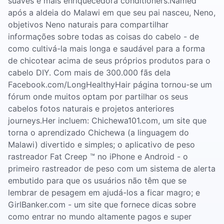
suaves e mais enriquecedora conditioners.Named
após a aldeia do Malawi em que seu pai nasceu, Neno,
objetivos Neno naturais para compartilhar
informações sobre todas as coisas do cabelo - de
como cultivá-la mais longa e saudável para a forma
de chicotear acima de seus próprios produtos para o
cabelo DIY. Com mais de 300.000 fãs dela
Facebook.com/LongHealthyHair página tornou-se um
fórum onde muitos optam por partilhar os seus
cabelos fotos naturais e projetos anteriores
journeys.Her incluem: Chichewa101.com, um site que
torna o aprendizado Chichewa (a linguagem do
Malawi) divertido e simples; o aplicativo de peso
rastreador Fat Creep ™ no iPhone e Android - o
primeiro rastreador de peso com um sistema de alerta
embutido para que os usuários não têm que se
lembrar de pesagem em ajudá-los a ficar magro; e
GirlBanker.com - um site que fornece dicas sobre
como entrar no mundo altamente pagos e super