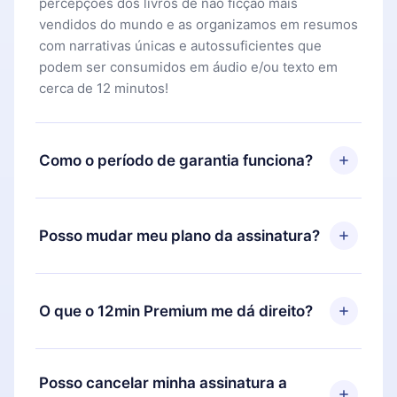
percepções dos livros de não ficção mais
vendidos do mundo e as organizamos em resumos
com narrativas únicas e autossuficientes que
podem ser consumidos em áudio e/ou texto em
cerca de 12 minutos!
Como o período de garantia funciona?
Você pode baixar nosso aplicativo e começar a
aproveitar nossa biblioteca. Se por algum motivo
Posso mudar meu plano da assinatura?
não ficar satisfeito com nossa plataforma, basta
entrar em contato com nossa equipe de suporte
Sim, mas a mudança só se aplicará a partir do
(
contato@12min.com
) em até 7 dias após a compra
próximo período de cobrança. Por exemplo, se
O que o 12min Premium me dá direito?
e solicitar o reembolso do valor. Você receberá
você decidiu mudar sua assinatura mensal para
tudo que pagou, sem perguntas ou burocracia.
anual, após confirmar a mudança para o plano
O 12min Premium é um plano que te garante
anual, o novo plano só será aplicado e cobrado
acesso a toda nossa biblioteca de 2500+ títulos
Posso cancelar minha assinatura a
após o aniversário de cobrança daquele mês.