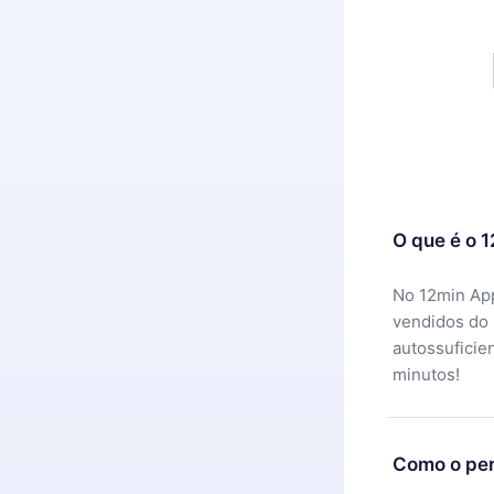
O que é o 
No 12min App
vendidos do
autossuficie
minutos!
Como o per