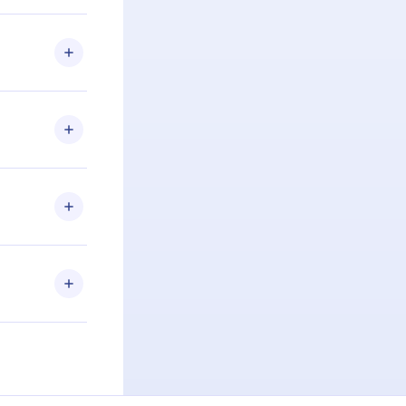
 Se por algum
om nossa
itar o
racia.
 Por
firmar a
 aniversário
 de 2500+
de ler ou
Android e
 também se
ar a
 de cada