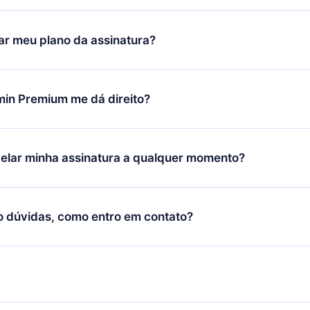
ixar nosso aplicativo e começar a aproveitar nossa biblioteca.
icar satisfeito com nossa plataforma, basta entrar em contato c
r meu plano da assinatura?
porte (
contato@12min.com
) em até 7 dias após a compra e solic
 valor. Você receberá tudo que pagou, sem perguntas ou buroc
udança só se aplicará a partir do próximo período de cobrança.
você decidiu mudar sua assinatura mensal para anual, após con
min Premium me dá direito?
 o plano anual, o novo plano só será aplicado e cobrado após o
 daquele mês.
ium é um plano que te garante acesso a toda nossa biblioteca
oníveis em 3 línguas (Inglês, espanhol e português) que você po
elar minha assinatura a qualquer momento?
quer momento através do nosso aplicativo disponível para iOS, 
Você também pode ler ou ouvir seus títulos favoritos offline e
cida por não renovar sua assinatura do 12min, você pode cancel
 um quiz de perguntas para te ajudar a fixar o conteúdo no final
ento e o próximo ciclo de cobrança não ocorrerá.
o dúvidas, como entro em contato?
re para entrar em contato por
support@12min.com
.