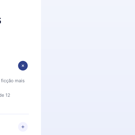
s
 ficção mais
de 12