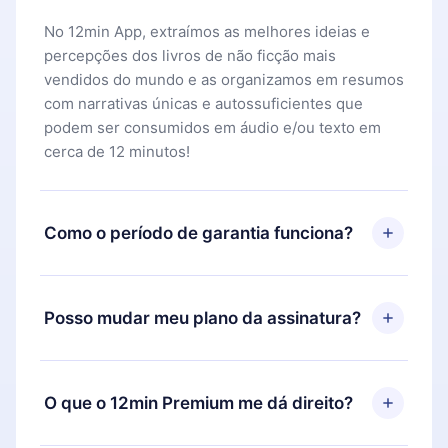
No 12min App, extraímos as melhores ideias e
percepções dos livros de não ficção mais
vendidos do mundo e as organizamos em resumos
com narrativas únicas e autossuficientes que
podem ser consumidos em áudio e/ou texto em
cerca de 12 minutos!
Como o período de garantia funciona?
Você pode baixar nosso aplicativo e começar a
aproveitar nossa biblioteca. Se por algum motivo
Posso mudar meu plano da assinatura?
não ficar satisfeito com nossa plataforma, basta
entrar em contato com nossa equipe de suporte
Sim, mas a mudança só se aplicará a partir do
(
contato@12min.com
) em até 7 dias após a compra
próximo período de cobrança. Por exemplo, se
O que o 12min Premium me dá direito?
e solicitar o reembolso do valor. Você receberá
você decidiu mudar sua assinatura mensal para
tudo que pagou, sem perguntas ou burocracia.
anual, após confirmar a mudança para o plano