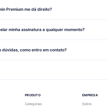
udança só se aplicará a partir do próximo período de cobrança.
você decidiu mudar sua assinatura mensal para anual, após con
min Premium me dá direito?
 o plano anual, o novo plano só será aplicado e cobrado após o
 daquele mês.
ium é um plano que te garante acesso a toda nossa biblioteca
oníveis em 3 línguas (Inglês, espanhol e português) que você po
elar minha assinatura a qualquer momento?
quer momento através do nosso aplicativo disponível para iOS, 
Você também pode ler ou ouvir seus títulos favoritos offline e
cida por não renovar sua assinatura do 12min, você pode cancel
 um quiz de perguntas para te ajudar a fixar o conteúdo no final
ento e o próximo ciclo de cobrança não ocorrerá.
o dúvidas, como entro em contato?
re para entrar em contato por
support@12min.com
.
PRODUTO
EMPRESA
Categorias
Sobre