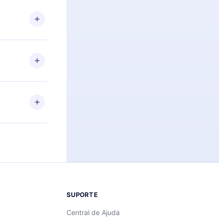
 Por
firmar a
 aniversário
 de 2500+
de ler ou
Android e
 também se
ar a
 de cada
SUPORTE
Central de Ajuda