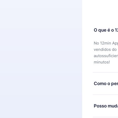
O que é o 
No 12min App
vendidos do
autossuficie
minutos!
Como o per
Você pode ba
motivo não f
Posso muda
equipe de su
reembolso do