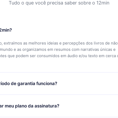
Tudo o que você precisa saber sobre o 12min
12min?
, extraímos as melhores ideias e percepções dos livros de não
 mundo e as organizamos em resumos com narrativas únicas e
ntes que podem ser consumidos em áudio e/ou texto em cerca 
íodo de garantia funciona?
ixar nosso aplicativo e começar a aproveitar nossa biblioteca.
icar satisfeito com nossa plataforma, basta entrar em contato c
r meu plano da assinatura?
porte (
contato@12min.com
) em até 7 dias após a compra e solic
 valor. Você receberá tudo que pagou, sem perguntas ou buroc