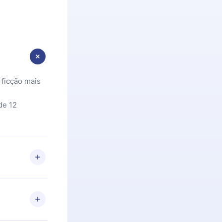
 ficção mais
de 12
 Se por algum
om nossa
itar o
racia.