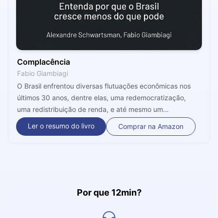
Complacência
Fabio Giambiagi
O Brasil enfrentou diversas flutuações econômicas nos
últimos 30 anos, dentre elas, uma redemocratização,
uma redistribuição de renda, e até mesmo um
impeachment. Outras reformas estão planejadas e
Ler o resumo do livro
Comprar na Amazon
diversos ajustes estão em movimento - frente a isso,
como o país vai se comportar? Quais os reflexos?
Entenda isso no presente microbook, onde analisamos
sem jargões técnicos, o futuro econômico do Brasil.
Por que 12min?