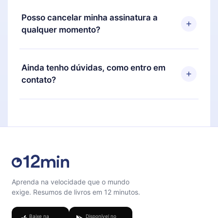
O 12min Premium é um plano que te garante
anual, o novo plano só será aplicado e cobrado
acesso a toda nossa biblioteca de 2500+ títulos
Posso cancelar minha assinatura a
após o aniversário de cobrança daquele mês.
disponíveis em 3 línguas (Inglês, espanhol e
qualquer momento?
português) que você pode ler ou ouvir a qualquer
momento através do nosso aplicativo disponível
Sim, caso decida por não renovar sua assinatura
para iOS, Android e Computador. Você também
do 12min, você pode cancelar a qualquer momento
Ainda tenho dúvidas, como entro em
pode ler ou ouvir seus títulos favoritos offline e
e o próximo ciclo de cobrança não ocorrerá.
contato?
também se desafiar com um quiz de perguntas
para te ajudar a fixar o conteúdo no final de cada
Sinta-se livre para entrar em contato por
microbook.
support@12min.com
.
Aprenda na velocidade que o mundo
exige. Resumos de livros em 12 minutos.
Baixe na
Disponível no