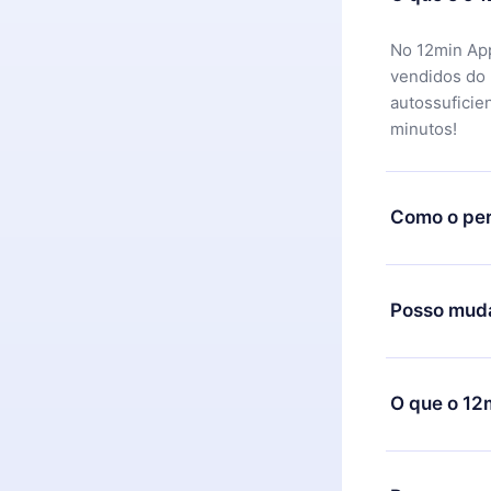
No 12min App
vendidos do
autossuficie
minutos!
Como o per
Você pode ba
motivo não f
Posso muda
equipe de su
reembolso do
Sim, mas a m
exemplo, se 
O que o 12
mudança para
de cobrança
O 12min Prem
títulos disp