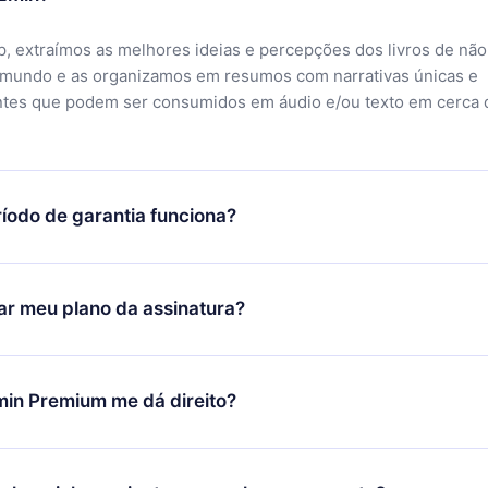
, extraímos as melhores ideias e percepções dos livros de não
 mundo e as organizamos em resumos com narrativas únicas e
ntes que podem ser consumidos em áudio e/ou texto em cerca 
íodo de garantia funciona?
ixar nosso aplicativo e começar a aproveitar nossa biblioteca.
icar satisfeito com nossa plataforma, basta entrar em contato c
r meu plano da assinatura?
porte (
contato@12min.com
) em até 7 dias após a compra e solic
 valor. Você receberá tudo que pagou, sem perguntas ou buroc
udança só se aplicará a partir do próximo período de cobrança.
você decidiu mudar sua assinatura mensal para anual, após con
min Premium me dá direito?
 o plano anual, o novo plano só será aplicado e cobrado após o
 daquele mês.
ium é um plano que te garante acesso a toda nossa biblioteca
oníveis em 3 línguas (Inglês, espanhol e português) que você po