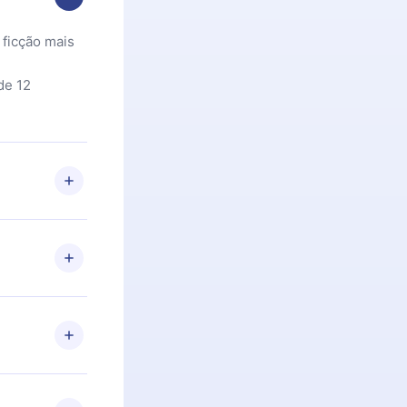
 ficção mais
de 12
 Se por algum
om nossa
itar o
racia.
 Por
firmar a
 aniversário
 de 2500+
de ler ou