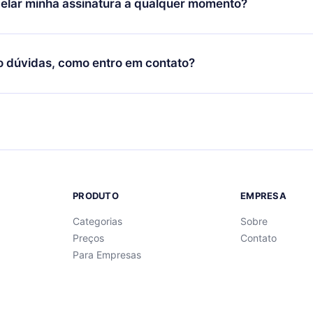
elar minha assinatura a qualquer momento?
quer momento através do nosso aplicativo disponível para iOS, 
Você também pode ler ou ouvir seus títulos favoritos offline e
cida por não renovar sua assinatura do 12min, você pode cancel
 um quiz de perguntas para te ajudar a fixar o conteúdo no final
ento e o próximo ciclo de cobrança não ocorrerá.
o dúvidas, como entro em contato?
re para entrar em contato por
support@12min.com
.
PRODUTO
EMPRESA
Categorias
Sobre
Preços
Contato
Para Empresas