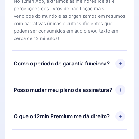
No 12min App, extraímos as melhores ideias e
percepções dos livros de não ficção mais
vendidos do mundo e as organizamos em resumos
com narrativas únicas e autossuficientes que
podem ser consumidos em áudio e/ou texto em
cerca de 12 minutos!
Como o período de garantia funciona?
Você pode baixar nosso aplicativo e começar a
aproveitar nossa biblioteca. Se por algum motivo
Posso mudar meu plano da assinatura?
não ficar satisfeito com nossa plataforma, basta
entrar em contato com nossa equipe de suporte
Sim, mas a mudança só se aplicará a partir do
(
contato@12min.com
) em até 7 dias após a compra
próximo período de cobrança. Por exemplo, se
O que o 12min Premium me dá direito?
e solicitar o reembolso do valor. Você receberá
você decidiu mudar sua assinatura mensal para
tudo que pagou, sem perguntas ou burocracia.
anual, após confirmar a mudança para o plano
O 12min Premium é um plano que te garante
anual, o novo plano só será aplicado e cobrado