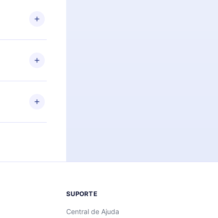
 Por
firmar a
 aniversário
 de 2500+
de ler ou
Android e
 também se
ar a
 de cada
SUPORTE
Central de Ajuda