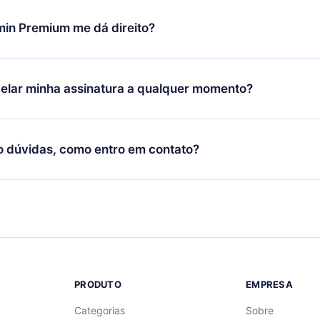
udança só se aplicará a partir do próximo período de cobrança.
você decidiu mudar sua assinatura mensal para anual, após con
min Premium me dá direito?
 o plano anual, o novo plano só será aplicado e cobrado após o
 daquele mês.
ium é um plano que te garante acesso a toda nossa biblioteca
oníveis em 3 línguas (Inglês, espanhol e português) que você po
elar minha assinatura a qualquer momento?
quer momento através do nosso aplicativo disponível para iOS, 
Você também pode ler ou ouvir seus títulos favoritos offline e
cida por não renovar sua assinatura do 12min, você pode cancel
 um quiz de perguntas para te ajudar a fixar o conteúdo no final
ento e o próximo ciclo de cobrança não ocorrerá.
o dúvidas, como entro em contato?
re para entrar em contato por
support@12min.com
.
PRODUTO
EMPRESA
Categorias
Sobre