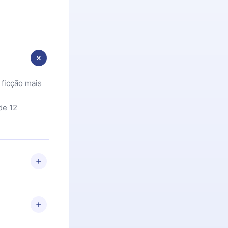
 ficção mais
de 12
 Se por algum
om nossa
itar o
racia.