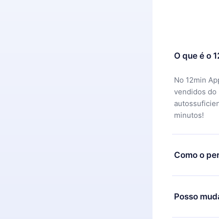
O que é o 
No 12min App
vendidos do
autossuficie
minutos!
Como o per
Você pode ba
motivo não f
Posso muda
equipe de su
reembolso do