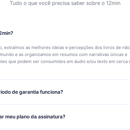
Tudo o que você precisa saber sobre o 12min
12min?
, extraímos as melhores ideias e percepções dos livros de não
 mundo e as organizamos em resumos com narrativas únicas e
ntes que podem ser consumidos em áudio e/ou texto em cerca 
íodo de garantia funciona?
ixar nosso aplicativo e começar a aproveitar nossa biblioteca.
icar satisfeito com nossa plataforma, basta entrar em contato c
r meu plano da assinatura?
porte (
contato@12min.com
) em até 7 dias após a compra e solic
 valor. Você receberá tudo que pagou, sem perguntas ou buroc