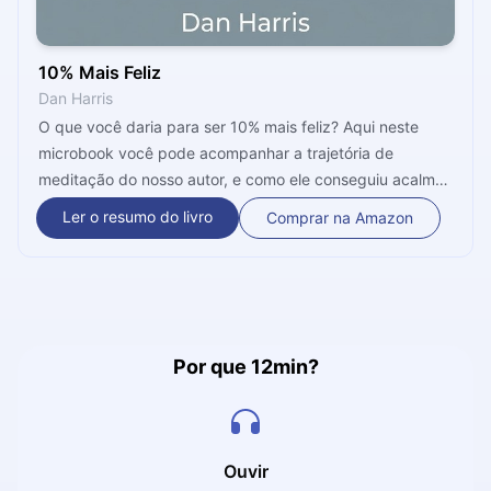
10% Mais Feliz
Dan Harris
O que você daria para ser 10% mais feliz? Aqui neste
microbook você pode acompanhar a trajetória de
meditação do nosso autor, e como ele conseguiu acalmar
seus pensamentos, equilibrar suas emoções, e se tornar
Ler o resumo do livro
Comprar na Amazon
uma pessoa muito mais feliz através da espiritualidade.
Adote algumas das dicas que são explicitadas aqui e
melhore a sua qualidade de vida.
Por que 12min?
Ouvir