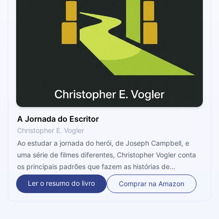
A Jornada do Escritor
Christopher E. Vogler
Ao estudar a jornada do herói, de Joseph Campbell, e
uma série de filmes diferentes, Christopher Vogler conta
os principais padrões que fazem as histórias de
Hollywood serem tão emocionantes. Ainda são revelados
Ler o resumo do livro
Comprar na Amazon
alguns arquétipos da psicologia de Jung, trazendo um
modelo sofisticado para criar obras que realmente
emocionam o público. Os próximos 12 minutos vão