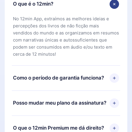
O que é o 12min?
No 12min App, extraímos as melhores ideias e
percepções dos livros de não ficção mais
vendidos do mundo e as organizamos em resumos
com narrativas únicas e autossuficientes que
podem ser consumidos em áudio e/ou texto em
cerca de 12 minutos!
Como o período de garantia funciona?
Você pode baixar nosso aplicativo e começar a
aproveitar nossa biblioteca. Se por algum motivo
Posso mudar meu plano da assinatura?
não ficar satisfeito com nossa plataforma, basta
entrar em contato com nossa equipe de suporte
Sim, mas a mudança só se aplicará a partir do
(
contato@12min.com
) em até 7 dias após a compra
próximo período de cobrança. Por exemplo, se
O que o 12min Premium me dá direito?
e solicitar o reembolso do valor. Você receberá
você decidiu mudar sua assinatura mensal para