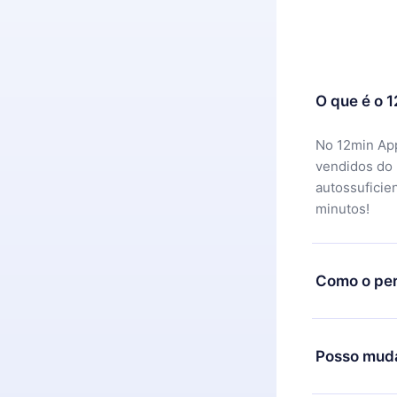
O que é o 
No 12min App
vendidos do
autossuficie
minutos!
Como o per
Você pode ba
motivo não f
Posso muda
equipe de su
reembolso do