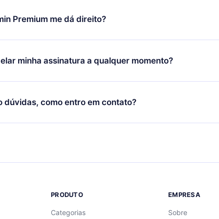
udança só se aplicará a partir do próximo período de cobrança.
você decidiu mudar sua assinatura mensal para anual, após con
min Premium me dá direito?
 o plano anual, o novo plano só será aplicado e cobrado após o
 daquele mês.
ium é um plano que te garante acesso a toda nossa biblioteca
oníveis em 3 línguas (Inglês, espanhol e português) que você po
elar minha assinatura a qualquer momento?
quer momento através do nosso aplicativo disponível para iOS, 
Você também pode ler ou ouvir seus títulos favoritos offline e
cida por não renovar sua assinatura do 12min, você pode cancel
 um quiz de perguntas para te ajudar a fixar o conteúdo no final
ento e o próximo ciclo de cobrança não ocorrerá.
o dúvidas, como entro em contato?
re para entrar em contato por
support@12min.com
.
PRODUTO
EMPRESA
Categorias
Sobre