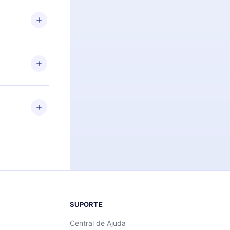
 Por
firmar a
 aniversário
 de 2500+
de ler ou
Android e
 também se
ar a
 de cada
SUPORTE
Central de Ajuda