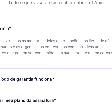
Tudo o que você precisa saber sobre o 12min
12min?
, extraímos as melhores ideias e percepções dos livros de não
 mundo e as organizamos em resumos com narrativas únicas e
ntes que podem ser consumidos em áudio e/ou texto em cerca 
íodo de garantia funciona?
ixar nosso aplicativo e começar a aproveitar nossa biblioteca.
icar satisfeito com nossa plataforma, basta entrar em contato c
r meu plano da assinatura?
porte (
contato@12min.com
) em até 7 dias após a compra e solic
 valor. Você receberá tudo que pagou, sem perguntas ou buroc