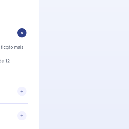
 ficção mais
de 12
 Se por algum
om nossa
itar o
racia.