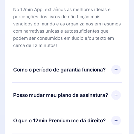
No 12min App, extraímos as melhores ideias e
percepções dos livros de não ficção mais
vendidos do mundo e as organizamos em resumos
com narrativas únicas e autossuficientes que
podem ser consumidos em áudio e/ou texto em
cerca de 12 minutos!
Como o período de garantia funciona?
Você pode baixar nosso aplicativo e começar a
aproveitar nossa biblioteca. Se por algum motivo
Posso mudar meu plano da assinatura?
não ficar satisfeito com nossa plataforma, basta
entrar em contato com nossa equipe de suporte
Sim, mas a mudança só se aplicará a partir do
(
contato@12min.com
) em até 7 dias após a compra
próximo período de cobrança. Por exemplo, se
O que o 12min Premium me dá direito?
e solicitar o reembolso do valor. Você receberá
você decidiu mudar sua assinatura mensal para
tudo que pagou, sem perguntas ou burocracia.
anual, após confirmar a mudança para o plano